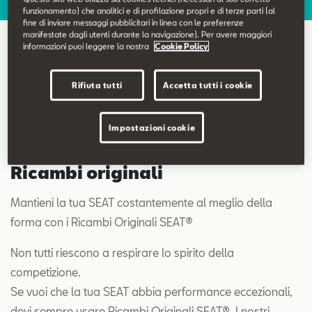
Contatti
funzionamento) che analitici e di profilazione propri e di terze parti (al
fine di inviare messaggi pubblicitari in linea con le preferenze
manifestate dagli utenti durante la navigazione). Per avere maggiori
informazioni puoi leggere la nostra
Cookie Policy
Configuratore
Ricambi e accessori originali
Rifiuta tutti
Accetta tutti i cookie
Impostazioni cookie
Ricambi originali
Mantieni la tua SEAT costantemente al meglio della
forma con i Ricambi Originali SEAT®
Non tutti riescono a respirare lo spirito della
competizione.
Se vuoi che la tua SEAT abbia performance eccezionali,
devi sempre usare Ricambi Originali SEAT®. I nostri