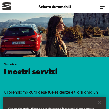
Sciotto Automobili
Azienda
Modelli
Offerte
Service
Service
I nostri servizi
Business
Ci prendiamo cura delle tue esigenze e ti offriamo un
SEAT Usato Certificato
servizio curato nei minimi dettagli.
Questo sito web utilizza sia cookies tecnici (necessari al suo corretto