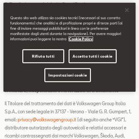
5. Trasferimento dei dati a Paesi Terzi
6. Modalità del trattamento e periodo di conservazione dei
Questo sito web utilizza sia cookies tecnici (necessari al suo corretto
funzionamento) che analitici e di profilazione propri e di terze parti (al
dati
fine di inviare messaggi pubblicitari in linea con le preferenze
manifestate dagli utenti durante la navigazione). Per avere maggiori
7. Diritti dell’Interessato
informazioni puoi leggere la nostra
Cookie Policy
8. Comunicazione e conferimento dei dati
Rifiuta tutti
Accetta tutti i cookie
9. Aggiornamento e modifica della Privacy Policy
Impostazioni cookie
1. Titolare, Responsabili e Autorizzati al trattamento
Il Titolare del trattamento dei dati è Volkswagen Group Italia
S.p.A., con sede legale in 37137 - Verona - Viale G. R. Gumpert, 1,
email:
privacy@volkswagengroup.it
(di seguito anche “VGI”),
distributore autorizzato degli autoveicoli e relativi accessori e
ricambi contrassegnati dai marchi Volkswagen, Škoda, Audi,