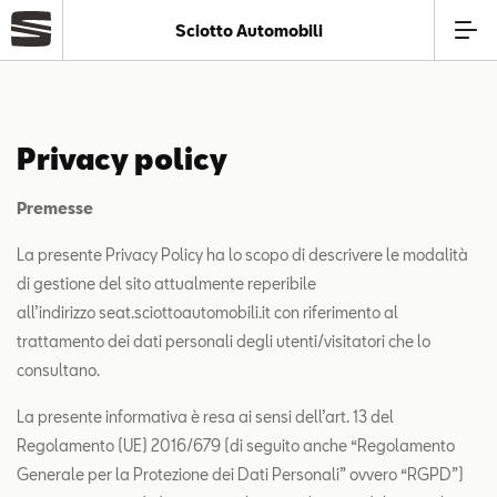
Sciotto Automobili
Azienda
Privacy policy
Modelli
Premesse
Offerte
La presente Privacy Policy ha lo scopo di descrivere le modalità
di gestione del sito attualmente reperibile
Service
all’indirizzo seat.sciottoautomobili.it con riferimento al
trattamento dei dati personali degli utenti/visitatori che lo
consultano.
Business
La presente informativa è resa ai sensi dell’art. 13 del
SEAT Usato Certificato
Regolamento (UE) 2016/679 (di seguito anche “Regolamento
Generale per la Protezione dei Dati Personali” ovvero “RGPD”)