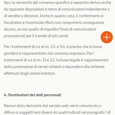
tipo, la necessità del consenso specifico e separato deriva anche
da apposite disposizioni in tema di comunicazioni indesiderate o
di vendite a distanza. Anche in questo caso, il conferimento è
facoltativo e l'eventuale rifiuto non comporterà conseguenza
Test
alcuna, se non quella di impedire l’invio di comunicazioni
Chiama
Informaz
WhatsA
Drive
promozionali per il tramite di tali canali.
Per i trattamenti di cui ai nn. 3.3. e 3.4. si precisa che la base
giuridica è rappresentata dal consenso espresso. Per i
trattamenti di cui ai nn. 3.1 e 3.2. la base legale è rappresentata
dalla prestazione di servizi richiesti o rispondere alle richieste
effettuati dagli utenti/visitatori.
4. Destinatari dei dati personali
Nessun dato derivante dal servizio web verrà comunicato o
diffuso a soggetti terzi diversi da quelli indicati nel paragrafo 1 di