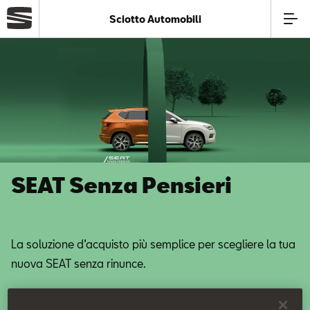
Sciotto Automobili
Azienda
Modelli
Offerte
SEAT Senza Pensieri
Service
Business
La soluzione d’acquisto più semplice per scegliere la tua
nuova SEAT senza rinunce.
SEAT Usato Certificato