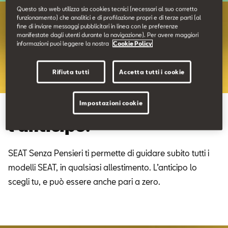
Contatti
Questo sito web utilizza sia cookies tecnici (necessari al suo corretto
funzionamento) che analitici e di profilazione propri e di terze parti (al
fine di inviare messaggi pubblicitari in linea con le preferenze
manifestate dagli utenti durante la navigazione). Per avere maggiori
Configuratore
informazioni puoi leggere la nostra
Cookie Policy
Rifiuta tutti
Accetta tutti i cookie
Impostazioni cookie
Liberi di scegliere. Anche
l’anticipo.
SEAT Senza Pensieri ti permette di guidare subito tutti i
modelli SEAT, in qualsiasi allestimento. L’anticipo lo
scegli tu, e può essere anche pari a zero.