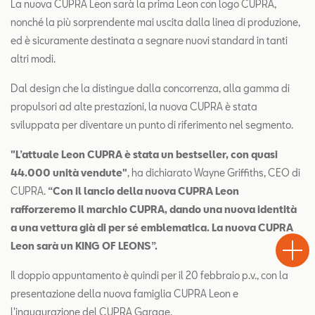
La nuova CUPRA Leon sarà la prima Leon con logo CUPRA,
nonché la più sorprendente mai uscita dalla linea di produzione,
ed è sicuramente destinata a segnare nuovi standard in tanti
altri modi.
Dal design che la distingue dalla concorrenza, alla gamma di
propulsori ad alte prestazioni, la nuova CUPRA è stata
sviluppata per diventare un punto di riferimento nel segmento.
"L’attuale Leon CUPRA è stata un bestseller, con quasi
44.000 unità vendute"
, ha dichiarato Wayne Griffiths, CEO di
CUPRA.
“Con il lancio della nuova CUPRA Leon
rafforzeremo il marchio CUPRA, dando una nuova identità
Test
a una vettura già di per sé emblematica. La nuova CUPRA
Chiama
Informaz
WhatsA
Drive
Leon sarà un KING OF LEONS”.
Il doppio appuntamento è quindi per il 20 febbraio p.v., con la
presentazione della nuova famiglia CUPRA Leon e
l'inaugurazione del CUPRA Garage.