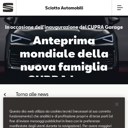
Sciotto Automobili
Azienda
In occasione dell’inaugurazione del CUPRA Garage
Anteprima
Modelli
mondiale della
Offerte
nuova famiglia
CUPRA Leon.
Service
Torna alle news
Business
Questo sito web utilizza sia cookies tecnici (necessari al suo corretto
SEAT Usato Certificato
funzionamento) che analitici e di profilazione propri e di terze parti (al
fine di inviare messaggi pubblicitari in linea con le preferenze
11.02.2020
manifestate dagli utenti durante la navigazione). Per avere maggiori