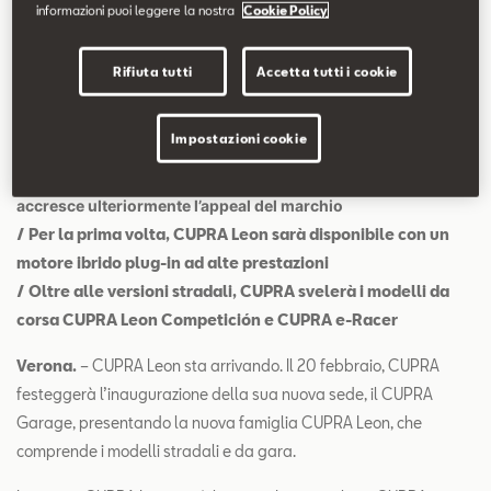
Contatti
informazioni puoi leggere la nostra
Cookie Policy
Rifiuta tutti
Accetta tutti i cookie
Configuratore
/ Anteprima mondiale della nuova famiglia CUPRA Leon il
prossimo 20 febbraio
Impostazioni cookie
/ La nuova CUPRA Leon sarà presentata nelle versioni
hatchback e Sportstourer, entrambe con un design che
accresce ulteriormente l’appeal del marchio
/ Per la prima volta, CUPRA Leon sarà disponibile con un
motore ibrido plug-in ad alte prestazioni
/ Oltre alle versioni stradali, CUPRA svelerà i modelli da
corsa CUPRA Leon Competición e CUPRA e-Racer
Verona.
– CUPRA Leon sta arrivando. Il 20 febbraio, CUPRA
festeggerà l’inaugurazione della sua nuova sede, il CUPRA
Garage, presentando la nuova famiglia CUPRA Leon, che
comprende i modelli stradali e da gara.