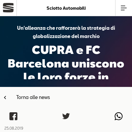
Sciotto Automobili
Azienda
Un'alleanza che rafforzerà la strategia di
globalizzazione del marchio
Modelli
CUPRA e FC
Barcelona uniscono
Offerte
le loro forze in
Service
un’alleanza Globale
Torna alle news
Business
SEAT Usato Certificato
25.08.2019