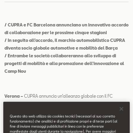
Contatti
Configuratore
/ CUPRA e FC Barcelona annunciano un innovativo accordo
di collaborazione per le prossime cinque stagioni
/ In seguito all’accordo, il marchio automobilistico CUPRA
diventa socio globale automotive e mobilità del Barça
/ Entrambe le società collaboreranno allo sviluppo di
progetti di mobilità e alla promozione dell’innovazione al
Camp Nou
Verona –
CUPRA annuncia un’alleanza globale con il FC
Barcelona per diventarne il socio esclusivo di automotive e
mobilità. Il nuovo marchio di SEAT si lega al club calcistico della
Questo sito web utilizza sia cookies tecnici (necessari al suo corretto
sua città, con la sigla di un’alleanza per le prossime cinque
funzionamento) che analitici e di profilazione propri e di terze parti (al
fine di inviare messaggi pubblicitari in linea con le preferenze
stagioni.
manifestate dagli utenti durante la navigazione). Per avere maggiori