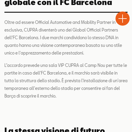
globale con il FC Barcelona
Test
Chiama
Informaz
WhatsA
Drive
Oltre ad essere Official Automotive and Mobility Partner in
esclusiva, CUPRA diventerà uno dei Global Official Partners
dell'FC Barcelona. I due marchi condividono lo stesso DNA in
quanto hanno una visione contemporanea basata su uno stile
unico e l'apprezzamento delle prestazioni.
L’accordo prevede una sala VIP CUPRA al Camp Nou per tutte le
partite in casa dell'FC Barcelona, e il marchio sarà visibile in
tutta la struttura dello stadio. È prevista l'installazione di un'area
temporanea all'esterno dello stadio per consentire ai fan del
Barça di scoprire il marchio.
La stessa visione di futuro