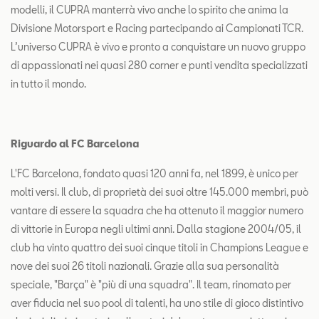
modelli, il CUPRA manterrà vivo anche lo spirito che anima la
Divisione Motorsport e Racing partecipando ai Campionati TCR.
L’universo CUPRA è vivo e pronto a conquistare un nuovo gruppo
di appassionati nei quasi 280 corner e punti vendita specializzati
in tutto il mondo.
Riguardo al FC Barcelona
L'FC Barcelona, fondato quasi 120 anni fa, nel 1899, è unico per
molti versi. Il club, di proprietà dei suoi oltre 145.000 membri, può
vantare di essere la squadra che ha ottenuto il maggior numero
di vittorie in Europa negli ultimi anni. Dalla stagione 2004/05, il
club ha vinto quattro dei suoi cinque titoli in Champions League e
nove dei suoi 26 titoli nazionali. Grazie alla sua personalità
speciale, "Barça" è "più di una squadra". Il team, rinomato per
aver fiducia nel suo pool di talenti, ha uno stile di gioco distintivo