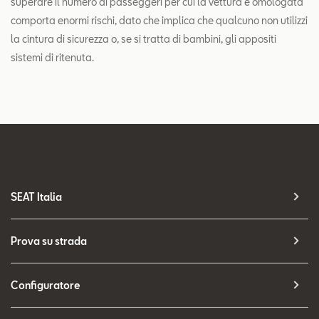
superare il numero di passeggeri per cui la vettura è omologata
comporta enormi rischi, dato che implica che qualcuno non utilizzi
la cintura di sicurezza o, se si tratta di bambini, gli appositi
sistemi di ritenuta.
SEAT Italia
Prova su strada
Configuratore