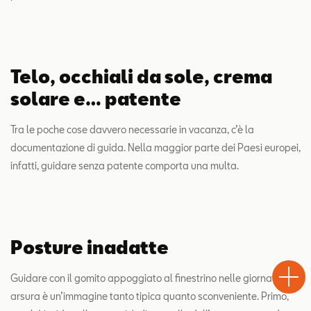
Telo, occhiali da sole, crema
solare e… patente
Tra le poche cose davvero necessarie in vacanza, c’è la
documentazione di guida. Nella maggior parte dei Paesi europei,
infatti, guidare senza patente comporta una multa.
Posture inadatte
Test
Chiama
Informaz
WhatsA
Drive
Guidare con il gomito appoggiato al finestrino nelle giornate di
arsura è un’immagine tanto tipica quanto sconveniente. Primo,